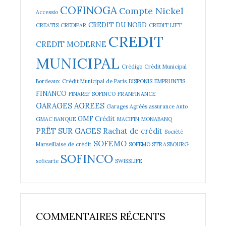
COFINOGA
Compte Nickel
Accessio
CREDIT DU NORD
CREATIS
CREDIPAR
CREDIT LIFT
CREDIT
CREDIT MODERNE
MUNICIPAL
Crédigo
Crédit Municipal
Bordeaux
Crédit Municipal de Paris
DISPONIS
EMPRUNTIS
FINANCO
FINAREF SOFINCO
FRANFINANCE
GARAGES AGREES
Garages Agréés assurance Auto
GMF Crédit
GMAC BANQUE
MACIFIN
MONABANQ
PRËT SUR GAGES
Rachat de crédit
Société
SOFEMO
Marseillaise de crédit
SOFEMO STRASBOURG
SOFINCO
soficarte
SWISSLIFE
COMMENTAIRES RÉCENTS