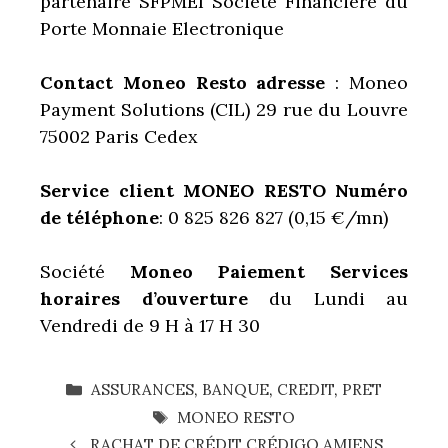
partenaire SFPMEI Société Financière du
Porte Monnaie Electronique
Contact Moneo Resto adresse
: Moneo
Payment Solutions (CIL) 29 rue du Louvre
75002 Paris Cedex
Service client MONEO RESTO Numéro
de téléphone
: 0 825 826 827 (0,15 €/mn)
Société
Moneo Paiement Services
horaires d’ouverture
du Lundi au
Vendredi de 9 H à 17 H 30
CATÉGORIES
ASSURANCES
,
BANQUE
,
CREDIT
,
PRET
ÉTIQUETTES
MONEO RESTO
RACHAT DE CRÉDIT CRÉDIGO AMIENS