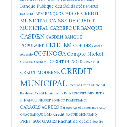
Banque Publique des Solidarités
BANQUE
CAISSE CREDIT
BFM BANQUE
SOCREDO
MUNICIPAL
CAISSE DE CREDIT
MUNICIPAL
CARREFOUR BANQUE
CASDEN
CASDEN BANQUE
CETELEM
POPULAIRE
COFIDIS
Cofidis
COFINOGA
Compte Nickel
Accessio
CREDIT DU NORD
CREATIS
CREDIPAR
CREDIT LIFT
CREDIT
CREDIT MODERNE
MUNICIPAL
Crédigo
Crédit Municipal
Bordeaux
Crédit Municipal de Paris
DISPONIS
EMPRUNTIS
FINANCO
FINAREF SOFINCO
FRANFINANCE
GARAGES AGREES
Garages Agréés assurance Auto
GMF Crédit
GMAC BANQUE
MACIFIN
MONABANQ
PRËT SUR GAGES
Rachat de crédit
Société