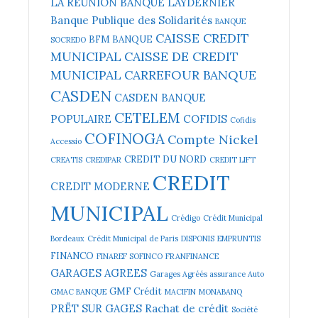
LA REUNION
BANQUE LAYDERNIER
Banque Publique des Solidarités
BANQUE
CAISSE CREDIT
BFM BANQUE
SOCREDO
MUNICIPAL
CAISSE DE CREDIT
MUNICIPAL
CARREFOUR BANQUE
CASDEN
CASDEN BANQUE
CETELEM
POPULAIRE
COFIDIS
Cofidis
COFINOGA
Compte Nickel
Accessio
CREDIT DU NORD
CREATIS
CREDIPAR
CREDIT LIFT
CREDIT
CREDIT MODERNE
MUNICIPAL
Crédigo
Crédit Municipal
Bordeaux
Crédit Municipal de Paris
DISPONIS
EMPRUNTIS
FINANCO
FINAREF SOFINCO
FRANFINANCE
GARAGES AGREES
Garages Agréés assurance Auto
GMF Crédit
GMAC BANQUE
MACIFIN
MONABANQ
PRËT SUR GAGES
Rachat de crédit
Société