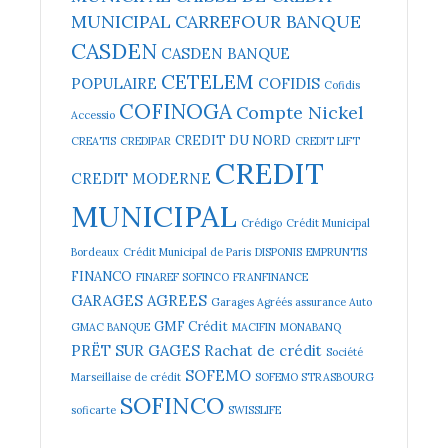
MUNICIPAL
CARREFOUR BANQUE
CASDEN
CASDEN BANQUE
CETELEM
POPULAIRE
COFIDIS
Cofidis
COFINOGA
Compte Nickel
Accessio
CREDIT DU NORD
CREATIS
CREDIPAR
CREDIT LIFT
CREDIT
CREDIT MODERNE
MUNICIPAL
Crédigo
Crédit Municipal
Bordeaux
Crédit Municipal de Paris
DISPONIS
EMPRUNTIS
FINANCO
FINAREF SOFINCO
FRANFINANCE
GARAGES AGREES
Garages Agréés assurance Auto
GMF Crédit
GMAC BANQUE
MACIFIN
MONABANQ
PRËT SUR GAGES
Rachat de crédit
Société
SOFEMO
Marseillaise de crédit
SOFEMO STRASBOURG
SOFINCO
soficarte
SWISSLIFE