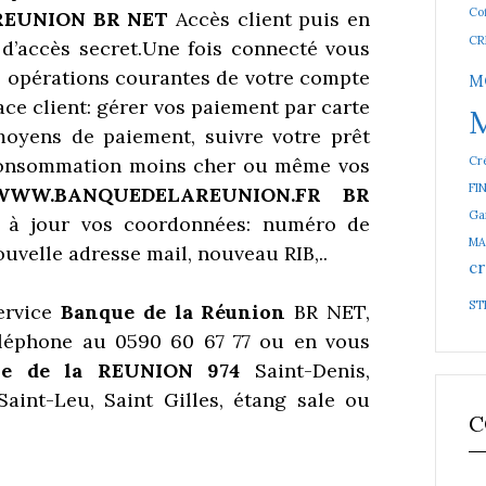
Cof
REUNION BR NET
Accès client puis en
CR
e d’accès secret.Une fois connecté vous
s opérations courantes de votre compte
M
ce client: gérer vos paiement par carte
 moyens de paiement, suivre votre prêt
Cré
it consommation moins cher ou même vos
FI
WWW.BANQUEDELAREUNION.FR BR
Ga
 à jour vos coordonnées: numéro de
MA
uvelle adresse mail, nouveau RIB,..
cr
ST
ervice
Banque de la Réunion
BR NET,
éléphone au 0590 60 67 77 ou en vous
ue de la REUNION 974
Saint-Denis,
aint-Leu, Saint Gilles, étang sale ou
C