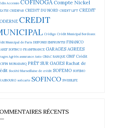
COFINOGA
Compte Nickel
idis Accessio
CREDIT
CREDIT DU NORD
EATIS
CREDIPAR
CREDIT LIFT
CREDIT
ODERNE
MUNICIPAL
Crédigo
Crédit Municipal Bordeaux
FINANCO
dit Municipal de Paris
DISPONIS
EMPRUNTIS
GARAGES AGREES
NAREF SOFINCO
FRANFINANCE
GMF Crédit
rages Agréés assurance Auto
GMAC BANQUE
PRËT SUR GAGES
Rachat de
CIFIN
MONABANQ
édit
SOFEMO
Société Marseillaise de crédit
SOFEMO
SOFINCO
RASBOURG
soficarte
SWISSLIFE
OMMENTAIRES RÉCENTS