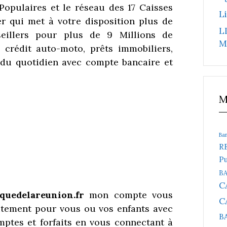
opulaires et le réseau des 17 Caisses
L
er qui met à votre disposition plus de
L
eillers pour plus de 9 Millions de
M
n crédit auto-moto, prêts immobiliers,
 du quotidien avec compte bancaire et
M
Ba
R
Pu
B
C
uedelareunion.fr
mon compte vous
C
itement pour vous ou vos enfants avec
B
omptes et forfaits en vous connectant à