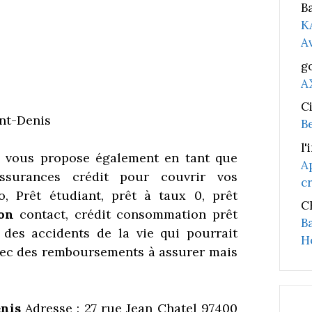
B
K
A
g
A
C
nt-Denis
B
l'
 vous propose également en tant que
A
ssurances crédit pour couvrir vos
c
, Prêt étudiant, prêt à taux 0, prêt
C
on
contact, crédit consommation prêt
B
 des accidents de la vie qui pourrait
H
avec des remboursements à assurer mais
enis
Adresse : 27 rue Jean Chatel 97400