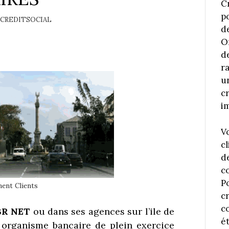
C
p
CREDITSOCIAL
d
O
d
r
u
c
i
V
cl
d
c
P
ent Clients
c
co
BR NET
ou dans ses agences sur l’ile de
é
 organisme bancaire de plein exercice