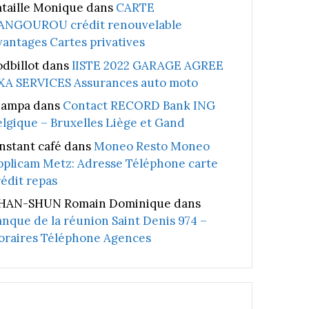
ataille Monique
dans
CARTE
ANGOUROU crédit renouvelable
vantages Cartes privatives
odbillot
dans
lISTE 2022 GARAGE AGREE
XA SERVICES Assurances auto moto
iampa
dans
Contact RECORD Bank ING
elgique – Bruxelles Liège et Gand
instant café
dans
Moneo Resto Moneo
pplicam Metz: Adresse Téléphone carte
rédit repas
HAN-SHUN Romain Dominique
dans
anque de la réunion Saint Denis 974 –
oraires Téléphone Agences