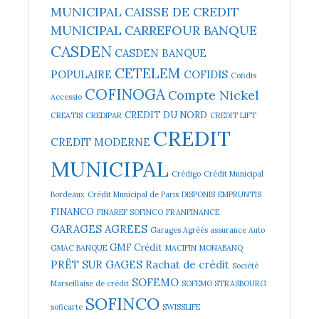
MUNICIPAL
CAISSE DE CREDIT
MUNICIPAL
CARREFOUR BANQUE
CASDEN
CASDEN BANQUE
CETELEM
POPULAIRE
COFIDIS
Cofidis
COFINOGA
Compte Nickel
Accessio
CREDIT DU NORD
CREATIS
CREDIPAR
CREDIT LIFT
CREDIT
CREDIT MODERNE
MUNICIPAL
Crédigo
Crédit Municipal
Bordeaux
Crédit Municipal de Paris
DISPONIS
EMPRUNTIS
FINANCO
FINAREF SOFINCO
FRANFINANCE
GARAGES AGREES
Garages Agréés assurance Auto
GMF Crédit
GMAC BANQUE
MACIFIN
MONABANQ
PRËT SUR GAGES
Rachat de crédit
Société
SOFEMO
Marseillaise de crédit
SOFEMO STRASBOURG
SOFINCO
soficarte
SWISSLIFE