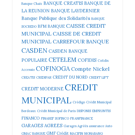
BANQUE CREATIS
BANQUE DE
Banque Chaix
LA REUNION
BANQUE LAYDERNIER
Banque Publique des Solidarités
BANQUE
CAISSE CREDIT
BFM BANQUE
SOCREDO
MUNICIPAL
CAISSE DE CREDIT
MUNICIPAL
CARREFOUR BANQUE
CASDEN
CASDEN BANQUE
CETELEM
POPULAIRE
COFIDIS
Cofidis
COFINOGA
Compte Nickel
Accessio
CREDIT DU NORD
CREATIS
CREDIPAR
CREDIT LIFT
CREDIT
CREDIT MODERNE
MUNICIPAL
Crédigo
Crédit Municipal
Bordeaux
Crédit Municipal de Paris
DISPONIS
EMPRUNTIS
FINANCO
FINAREF SOFINCO
FRANFINANCE
GARAGES AGREES
Garages Agréés assurance Auto
GMF Crédit
GMAC BANQUE
MACIFIN
MONABANQ