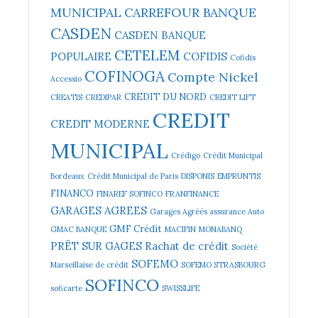
MUNICIPAL
CARREFOUR BANQUE
CASDEN
CASDEN BANQUE
CETELEM
POPULAIRE
COFIDIS
Cofidis
COFINOGA
Compte Nickel
Accessio
CREDIT DU NORD
CREATIS
CREDIPAR
CREDIT LIFT
CREDIT
CREDIT MODERNE
MUNICIPAL
Crédigo
Crédit Municipal
Bordeaux
Crédit Municipal de Paris
DISPONIS
EMPRUNTIS
FINANCO
FINAREF SOFINCO
FRANFINANCE
GARAGES AGREES
Garages Agréés assurance Auto
GMF Crédit
GMAC BANQUE
MACIFIN
MONABANQ
PRËT SUR GAGES
Rachat de crédit
Société
SOFEMO
Marseillaise de crédit
SOFEMO STRASBOURG
SOFINCO
soficarte
SWISSLIFE