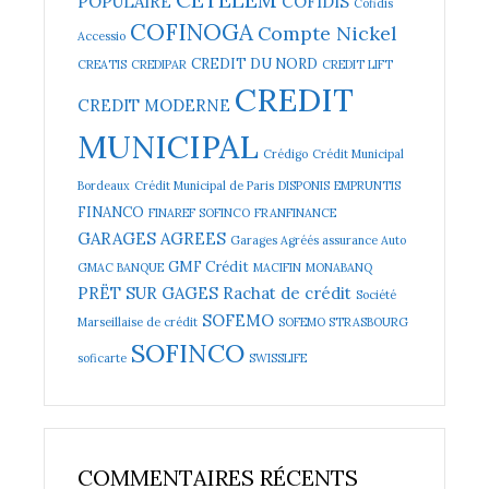
POPULAIRE
COFIDIS
Cofidis
COFINOGA
Compte Nickel
Accessio
CREDIT DU NORD
CREATIS
CREDIPAR
CREDIT LIFT
CREDIT
CREDIT MODERNE
MUNICIPAL
Crédigo
Crédit Municipal
Bordeaux
Crédit Municipal de Paris
DISPONIS
EMPRUNTIS
FINANCO
FINAREF SOFINCO
FRANFINANCE
GARAGES AGREES
Garages Agréés assurance Auto
GMF Crédit
GMAC BANQUE
MACIFIN
MONABANQ
PRËT SUR GAGES
Rachat de crédit
Société
SOFEMO
Marseillaise de crédit
SOFEMO STRASBOURG
SOFINCO
soficarte
SWISSLIFE
COMMENTAIRES RÉCENTS