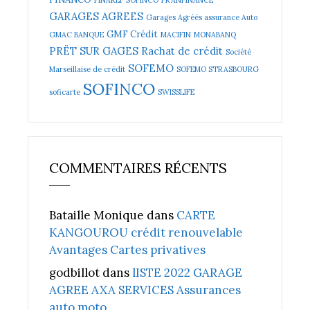
GARAGES AGREES
Garages Agréés assurance Auto
GMF Crédit
GMAC BANQUE
MACIFIN
MONABANQ
PRËT SUR GAGES
Rachat de crédit
Société
SOFEMO
Marseillaise de crédit
SOFEMO STRASBOURG
SOFINCO
soficarte
SWISSLIFE
COMMENTAIRES RÉCENTS
Bataille Monique
dans
CARTE
KANGOUROU crédit renouvelable
Avantages Cartes privatives
godbillot
dans
lISTE 2022 GARAGE
AGREE AXA SERVICES Assurances
auto moto