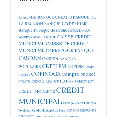
BANQUE CREATIS
BANQUE DE
Banque Chaix
LA REUNION
BANQUE LAYDERNIER
Banque Publique des Solidarités
BANQUE
CAISSE CREDIT
BFM BANQUE
SOCREDO
MUNICIPAL
CAISSE DE CREDIT
MUNICIPAL
CARREFOUR BANQUE
CASDEN
CASDEN BANQUE
CETELEM
POPULAIRE
COFIDIS
Cofidis
COFINOGA
Compte Nickel
Accessio
CREDIT DU NORD
CREATIS
CREDIPAR
CREDIT LIFT
CREDIT
CREDIT MODERNE
MUNICIPAL
Crédigo
Crédit Municipal
Bordeaux
Crédit Municipal de Paris
DISPONIS
EMPRUNTIS
FINANCO
FINAREF SOFINCO
FRANFINANCE