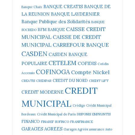
BANQUE CREATIS
BANQUE DE
Banque Chaix
LA REUNION
BANQUE LAYDERNIER
Banque Publique des Solidarités
BANQUE
CAISSE CREDIT
BFM BANQUE
SOCREDO
MUNICIPAL
CAISSE DE CREDIT
MUNICIPAL
CARREFOUR BANQUE
CASDEN
CASDEN BANQUE
CETELEM
POPULAIRE
COFIDIS
Cofidis
COFINOGA
Compte Nickel
Accessio
CREDIT DU NORD
CREATIS
CREDIPAR
CREDIT LIFT
CREDIT
CREDIT MODERNE
MUNICIPAL
Crédigo
Crédit Municipal
Bordeaux
Crédit Municipal de Paris
DISPONIS
EMPRUNTIS
FINANCO
FINAREF SOFINCO
FRANFINANCE
GARAGES AGREES
Garages Agréés assurance Auto