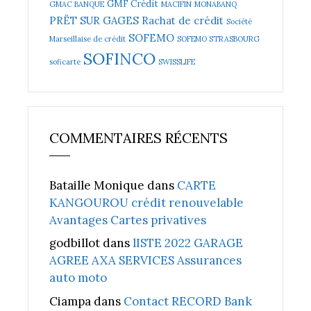
GMF Crédit
GMAC BANQUE
MACIFIN
MONABANQ
PRËT SUR GAGES
Rachat de crédit
Société
SOFEMO
Marseillaise de crédit
SOFEMO STRASBOURG
SOFINCO
soficarte
SWISSLIFE
COMMENTAIRES RÉCENTS
Bataille Monique
dans
CARTE
KANGOUROU crédit renouvelable
Avantages Cartes privatives
godbillot
dans
lISTE 2022 GARAGE
AGREE AXA SERVICES Assurances
auto moto
Ciampa
dans
Contact RECORD Bank