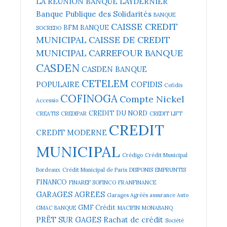
LA REUNION
BANQUE LAYDERNIER
Banque Publique des Solidarités
BANQUE
CAISSE CREDIT
BFM BANQUE
SOCREDO
MUNICIPAL
CAISSE DE CREDIT
MUNICIPAL
CARREFOUR BANQUE
CASDEN
CASDEN BANQUE
CETELEM
POPULAIRE
COFIDIS
Cofidis
COFINOGA
Compte Nickel
Accessio
CREDIT DU NORD
CREATIS
CREDIPAR
CREDIT LIFT
CREDIT
CREDIT MODERNE
MUNICIPAL
Crédigo
Crédit Municipal
Bordeaux
Crédit Municipal de Paris
DISPONIS
EMPRUNTIS
FINANCO
FINAREF SOFINCO
FRANFINANCE
GARAGES AGREES
Garages Agréés assurance Auto
GMF Crédit
GMAC BANQUE
MACIFIN
MONABANQ
PRËT SUR GAGES
Rachat de crédit
Société