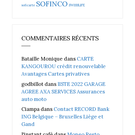
SOFINCO
soficarte
SWISSLIFE
COMMENTAIRES RÉCENTS
Bataille Monique
dans
CARTE
KANGOUROU crédit renouvelable
Avantages Cartes privatives
godbillot
dans
lISTE 2022 GARAGE
AGREE AXA SERVICES Assurances
auto moto
Ciampa
dans
Contact RECORD Bank
ING Belgique – Bruxelles Liège et
Gand
l'instant café
dans
Moneo Resto