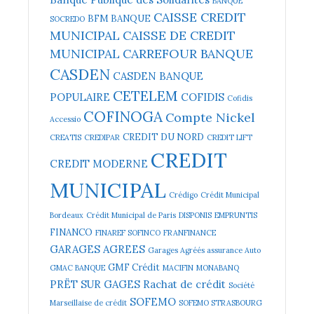
BANQUE
CAISSE CREDIT
BFM BANQUE
SOCREDO
MUNICIPAL
CAISSE DE CREDIT
MUNICIPAL
CARREFOUR BANQUE
CASDEN
CASDEN BANQUE
CETELEM
POPULAIRE
COFIDIS
Cofidis
COFINOGA
Compte Nickel
Accessio
CREDIT DU NORD
CREATIS
CREDIPAR
CREDIT LIFT
CREDIT
CREDIT MODERNE
MUNICIPAL
Crédigo
Crédit Municipal
Bordeaux
Crédit Municipal de Paris
DISPONIS
EMPRUNTIS
FINANCO
FINAREF SOFINCO
FRANFINANCE
GARAGES AGREES
Garages Agréés assurance Auto
GMF Crédit
GMAC BANQUE
MACIFIN
MONABANQ
PRËT SUR GAGES
Rachat de crédit
Société
SOFEMO
Marseillaise de crédit
SOFEMO STRASBOURG