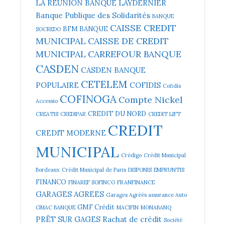
LA REUNION
BANQUE LAYDERNIER
Banque Publique des Solidarités
BANQUE
CAISSE CREDIT
BFM BANQUE
SOCREDO
MUNICIPAL
CAISSE DE CREDIT
MUNICIPAL
CARREFOUR BANQUE
CASDEN
CASDEN BANQUE
CETELEM
POPULAIRE
COFIDIS
Cofidis
COFINOGA
Compte Nickel
Accessio
CREDIT DU NORD
CREATIS
CREDIPAR
CREDIT LIFT
CREDIT
CREDIT MODERNE
MUNICIPAL
Crédigo
Crédit Municipal
Bordeaux
Crédit Municipal de Paris
DISPONIS
EMPRUNTIS
FINANCO
FINAREF SOFINCO
FRANFINANCE
GARAGES AGREES
Garages Agréés assurance Auto
GMF Crédit
GMAC BANQUE
MACIFIN
MONABANQ
PRËT SUR GAGES
Rachat de crédit
Société