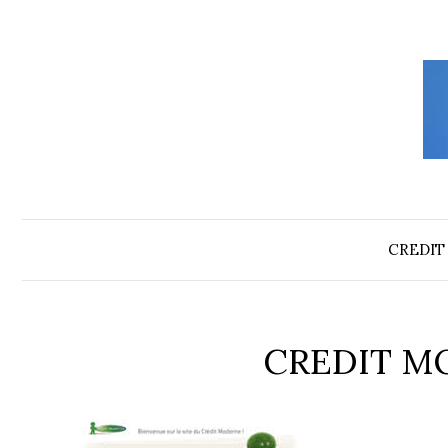
Aller
au
contenu
CREDIT
CREDIT M