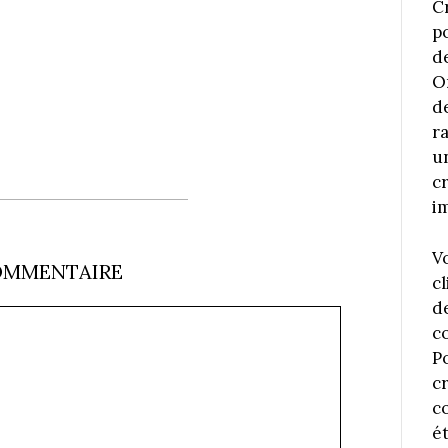
C
p
d
O
d
r
u
c
i
V
OMMENTAIRE
cl
d
c
P
c
co
é