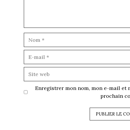
E
m
S
w
Enregistrer mon nom, mon e-mail et 
prochain c