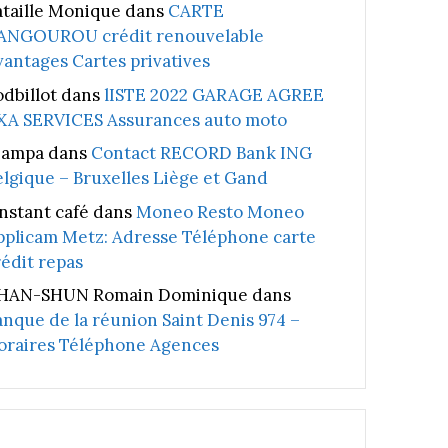
ataille Monique
dans
CARTE
ANGOUROU crédit renouvelable
vantages Cartes privatives
odbillot
dans
lISTE 2022 GARAGE AGREE
XA SERVICES Assurances auto moto
iampa
dans
Contact RECORD Bank ING
elgique – Bruxelles Liège et Gand
instant café
dans
Moneo Resto Moneo
pplicam Metz: Adresse Téléphone carte
rédit repas
HAN-SHUN Romain Dominique
dans
anque de la réunion Saint Denis 974 –
oraires Téléphone Agences