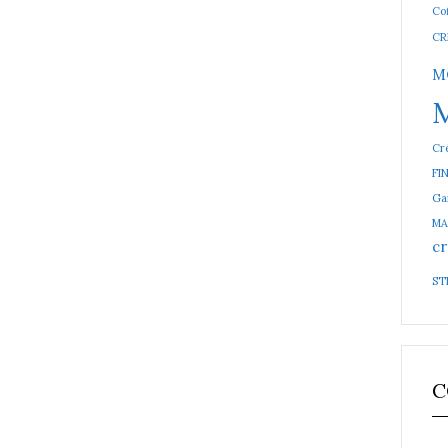
Cof
CR
M
Cré
FI
Ga
MA
cr
ST
C