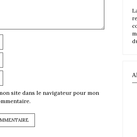
L
r
c
m
Nom
d
-
ail
ite
A
eb
mon site dans le navigateur pour mon
ommentaire.