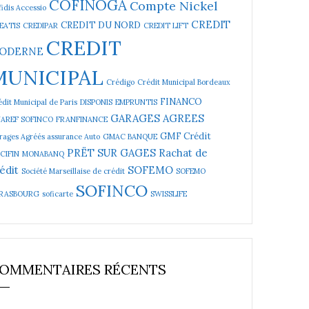
COFINOGA
Compte Nickel
idis Accessio
CREDIT
CREDIT DU NORD
EATIS
CREDIPAR
CREDIT LIFT
CREDIT
ODERNE
MUNICIPAL
Crédigo
Crédit Municipal Bordeaux
FINANCO
dit Municipal de Paris
DISPONIS
EMPRUNTIS
GARAGES AGREES
NAREF SOFINCO
FRANFINANCE
GMF Crédit
rages Agréés assurance Auto
GMAC BANQUE
PRËT SUR GAGES
Rachat de
CIFIN
MONABANQ
édit
SOFEMO
Société Marseillaise de crédit
SOFEMO
SOFINCO
RASBOURG
soficarte
SWISSLIFE
OMMENTAIRES RÉCENTS