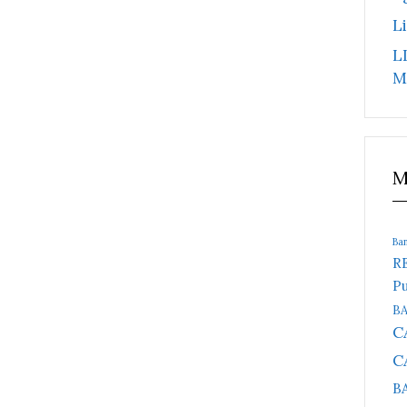
L
L
M
M
Ba
R
Pu
B
C
C
B