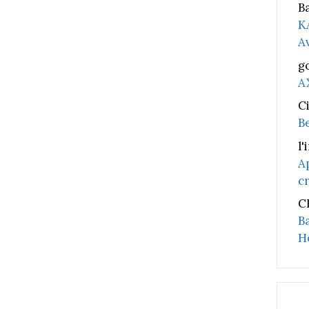
B
K
A
g
A
C
B
l'
A
c
C
B
H