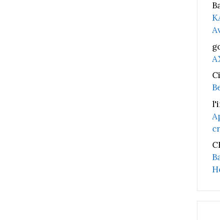
B
K
A
g
A
C
B
l'
A
c
C
B
H