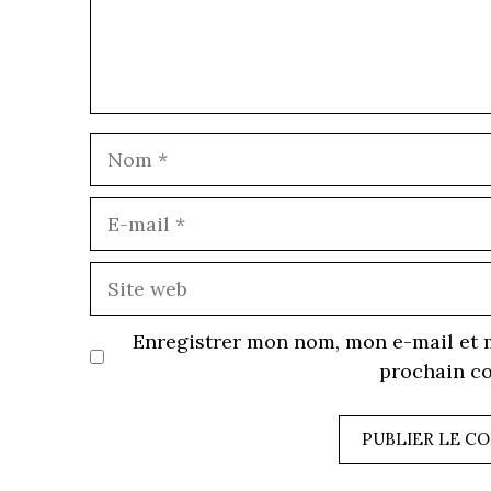
E
m
S
w
Enregistrer mon nom, mon e-mail et 
prochain c