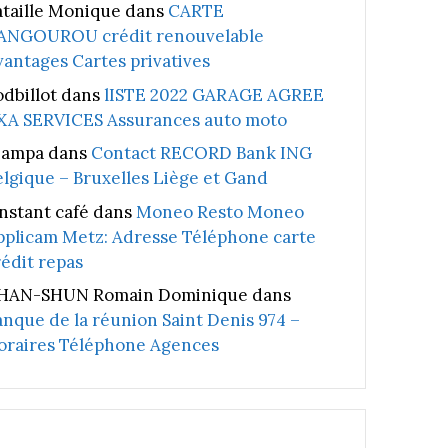
ataille Monique
dans
CARTE
ANGOUROU crédit renouvelable
vantages Cartes privatives
odbillot
dans
lISTE 2022 GARAGE AGREE
XA SERVICES Assurances auto moto
iampa
dans
Contact RECORD Bank ING
elgique – Bruxelles Liège et Gand
instant café
dans
Moneo Resto Moneo
pplicam Metz: Adresse Téléphone carte
rédit repas
HAN-SHUN Romain Dominique
dans
anque de la réunion Saint Denis 974 –
oraires Téléphone Agences