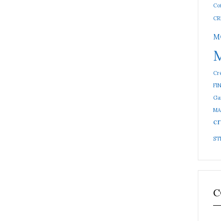
Cof
CR
M
Cré
FI
Ga
MA
cr
ST
C