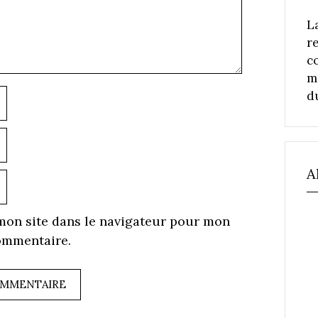
L
r
c
m
Nom
d
-
ail
A
ite
eb
mon site dans le navigateur pour mon
ommentaire.