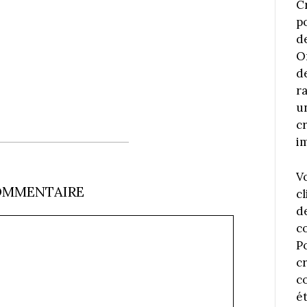
C
p
d
O
d
r
u
c
i
V
OMMENTAIRE
cl
d
c
P
c
co
é