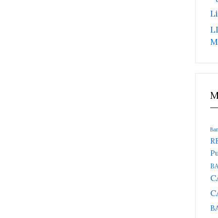
L
L
M
M
Ba
R
Pu
B
C
C
B