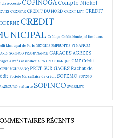
COFINOGA
Compte Nickel
idis Accessio
CREDIT
CREDIT DU NORD
EATIS
CREDIPAR
CREDIT LIFT
CREDIT
ODERNE
MUNICIPAL
Crédigo
Crédit Municipal Bordeaux
FINANCO
dit Municipal de Paris
DISPONIS
EMPRUNTIS
GARAGES AGREES
NAREF SOFINCO
FRANFINANCE
GMF Crédit
rages Agréés assurance Auto
GMAC BANQUE
PRËT SUR GAGES
Rachat de
CIFIN
MONABANQ
édit
SOFEMO
Société Marseillaise de crédit
SOFEMO
SOFINCO
RASBOURG
soficarte
SWISSLIFE
OMMENTAIRES RÉCENTS