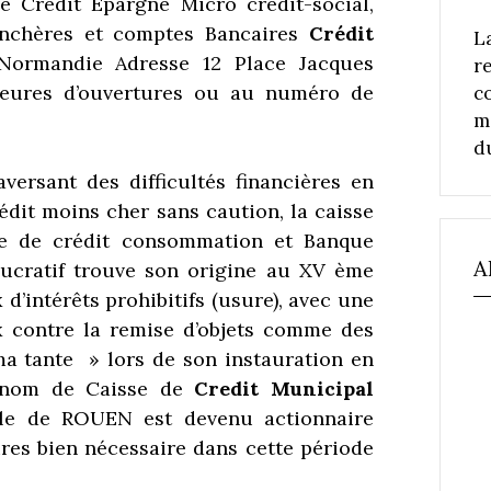
e Crédit Epargne Micro crédit-social,
enchères et comptes Bancaires
Crédit
L
Normandie Adresse 12 Place Jacques
r
eures d’ouvertures ou au numéro de
c
m
d
aversant des difficultés financières en
édit moins cher sans caution, la caisse
e de crédit consommation et Banque
A
ucratif
trouve son origine au XV ème
 d’intérêts prohibitifs (usure), avec une
ux contre la remise d’objets comme des
a tante » lors de son instauration en
 nom de Caisse de
Credit Municipal
lle de ROUEN est devenu actionnaire
ires bien nécessaire dans cette période