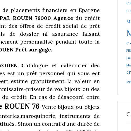
Cof
s de placements financiers en Epargne
CR
PAL ROUEN 76000 Agence
du crédit
M
t des offres de crédit social de prêt
ais de dossier ni assurance faisant
nement personnalisé pendant toute la
Cré
UEN Prêt sur gage.
FI
Ga
l ROUEN
Catalogue et calendrier des
MA
cr
es est un prêt personnel qui vous est
ert estime gratuitement la valeur en
ST
mmissaire-priseur de vos bijoux ou des
n du crédit. En cas de désaccord entre
e ROUEN 76
Vente bijoux ou objets
C
nteries,maroquinerie, instruments de
itués. Sinon un contrat d’une durée de