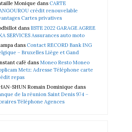
ataille Monique
dans
CARTE
ANGOUROU crédit renouvelable
vantages Cartes privatives
odbillot
dans
lISTE 2022 GARAGE AGREE
XA SERVICES Assurances auto moto
iampa
dans
Contact RECORD Bank ING
elgique – Bruxelles Liège et Gand
instant café
dans
Moneo Resto Moneo
pplicam Metz: Adresse Téléphone carte
rédit repas
HAN-SHUN Romain Dominique
dans
anque de la réunion Saint Denis 974 –
oraires Téléphone Agences