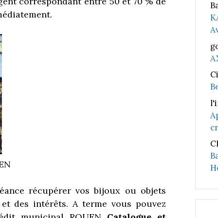
rgent correspondant entre 50 et 70 % de
B
médiatement.
K
A
g
A
C
B
l'
A
c
C
B
UEN
H
éance récupérer vos bijoux ou objets
et des intérêts. A terme vous pouvez
rédit municipal ROUEN
Catalogue et