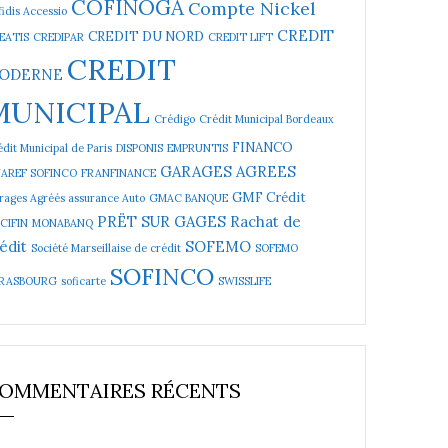
COFINOGA
Compte Nickel
idis Accessio
CREDIT
CREDIT DU NORD
EATIS
CREDIPAR
CREDIT LIFT
CREDIT
ODERNE
MUNICIPAL
Crédigo
Crédit Municipal Bordeaux
FINANCO
dit Municipal de Paris
DISPONIS
EMPRUNTIS
GARAGES AGREES
NAREF SOFINCO
FRANFINANCE
GMF Crédit
rages Agréés assurance Auto
GMAC BANQUE
PRËT SUR GAGES
Rachat de
CIFIN
MONABANQ
édit
SOFEMO
Société Marseillaise de crédit
SOFEMO
SOFINCO
RASBOURG
soficarte
SWISSLIFE
OMMENTAIRES RÉCENTS