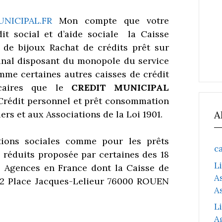
NICIPAL.FR
Mon compte que votre
t social et d’aide sociale la Caisse
 de bijoux
Rachat de crédits prêt sur
nal disposant du monopole du service
mme certaines autres caisses de crédit
ncaires que le
CREDIT MUNICIPAL
Crédit personnel et prêt consommation
iers et aux Associations de la Loi 1901.
A
tions sociales comme pour les prêts
c
x réduits proposée par certaines des 18
L
2 Agences en France dont la Caisse de
A
2 Place Jacques-Lelieur 76000 ROUEN
A
L
A