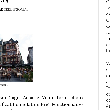
C
p
AR
CREDITSOCIAL
d
O
d
r
u
c
i
V
cl
d
c
 76000
P
c
sur Gages Achat et Vente d’or et bijoux
co
ficatif simulation Prêt Fonctionnaires
é