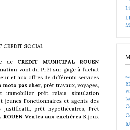
L
L
M
T CREDIT SOCIAL
M
sse de
CREDIT MUNICIPAL ROUEN
mation
vont du Prêt sur gage à l’achat
eur et aux offres de différents services
Ba
R
o moto pas cher
, prêt travaux, voyages,
Pu
t immobilier prêt relais, simulation
B
t jeunes Fonctionnaires et agents des
C
justificatif, prêt hypothécaires, Prêt
C
AL ROUEN
Ventes aux enchères
Bijoux
B