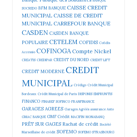
BANQUE
CAISSE CREDIT
BFM BANQUE
SOCREDO
MUNICIPAL
CAISSE DE CREDIT
MUNICIPAL
CARREFOUR BANQUE
CASDEN
CASDEN BANQUE
CETELEM
POPULAIRE
COFIDIS
Cofidis
COFINOGA
Compte Nickel
Accessio
CREDIT DU NORD
CREATIS
CREDIPAR
CREDIT LIFT
CREDIT
CREDIT MODERNE
MUNICIPAL
Crédigo
Crédit Municipal
Bordeaux
Crédit Municipal de Paris
DISPONIS
EMPRUNTIS
FINANCO
FINAREF SOFINCO
FRANFINANCE
GARAGES AGREES
Garages Agréés assurance Auto
GMF Crédit
GMAC BANQUE
MACIFIN
MONABANQ
PRËT SUR GAGES
Rachat de crédit
Société
SOFEMO
Marseillaise de crédit
SOFEMO STRASBOURG