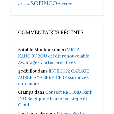
SOFINCO
soficarte
SWISSLIFE
COMMENTAIRES RÉCENTS
Bataille Monique
dans
CARTE
KANGOUROU crédit renouvelable
Avantages Cartes privatives
godbillot
dans
lISTE 2022 GARAGE
AGREE AXA SERVICES Assurances
auto moto
Ciampa
dans
Contact RECORD Bank
ING Belgique – Bruxelles Liège et
Gand
l'instant café
dans
Moneo Resto