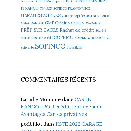
Bordeaux
Crédit Municipal de Paris
DISPONIS
EMPRUNTIS
FINANCO
FINAREF SOFINCO
FRANFINANCE
GARAGES AGREES
Garages Agréés assurance Auto
GMF Crédit
GMAC BANQUE
MACIFIN
MONABANQ
PRËT SUR GAGES
Rachat de crédit
Société
SOFEMO
Marseillaise de crédit
SOFEMO STRASBOURG
SOFINCO
soficarte
SWISSLIFE
COMMENTAIRES RÉCENTS
Bataille Monique
dans
CARTE
KANGOUROU crédit renouvelable
Avantages Cartes privatives
godbillot
dans
lISTE 2022 GARAGE