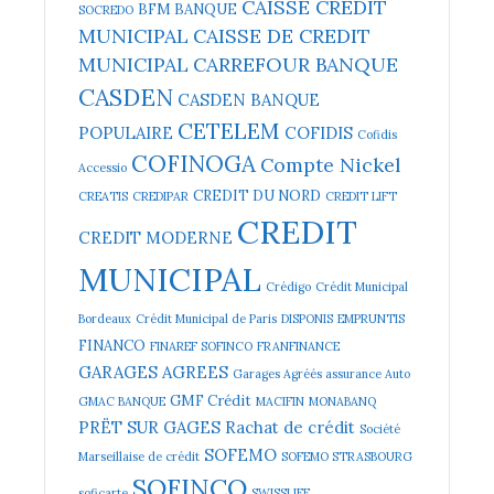
CAISSE CREDIT
BFM BANQUE
SOCREDO
MUNICIPAL
CAISSE DE CREDIT
MUNICIPAL
CARREFOUR BANQUE
CASDEN
CASDEN BANQUE
CETELEM
POPULAIRE
COFIDIS
Cofidis
COFINOGA
Compte Nickel
Accessio
CREDIT DU NORD
CREATIS
CREDIPAR
CREDIT LIFT
CREDIT
CREDIT MODERNE
MUNICIPAL
Crédigo
Crédit Municipal
Bordeaux
Crédit Municipal de Paris
DISPONIS
EMPRUNTIS
FINANCO
FINAREF SOFINCO
FRANFINANCE
GARAGES AGREES
Garages Agréés assurance Auto
GMF Crédit
GMAC BANQUE
MACIFIN
MONABANQ
PRËT SUR GAGES
Rachat de crédit
Société
SOFEMO
Marseillaise de crédit
SOFEMO STRASBOURG
SOFINCO
soficarte
SWISSLIFE