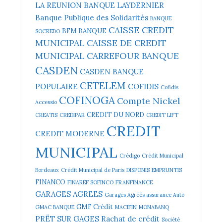
LA REUNION
BANQUE LAYDERNIER
Banque Publique des Solidarités
BANQUE
CAISSE CREDIT
BFM BANQUE
SOCREDO
MUNICIPAL
CAISSE DE CREDIT
MUNICIPAL
CARREFOUR BANQUE
CASDEN
CASDEN BANQUE
CETELEM
POPULAIRE
COFIDIS
Cofidis
COFINOGA
Compte Nickel
Accessio
CREDIT DU NORD
CREATIS
CREDIPAR
CREDIT LIFT
CREDIT
CREDIT MODERNE
MUNICIPAL
Crédigo
Crédit Municipal
Bordeaux
Crédit Municipal de Paris
DISPONIS
EMPRUNTIS
FINANCO
FINAREF SOFINCO
FRANFINANCE
GARAGES AGREES
Garages Agréés assurance Auto
GMF Crédit
GMAC BANQUE
MACIFIN
MONABANQ
PRËT SUR GAGES
Rachat de crédit
Société