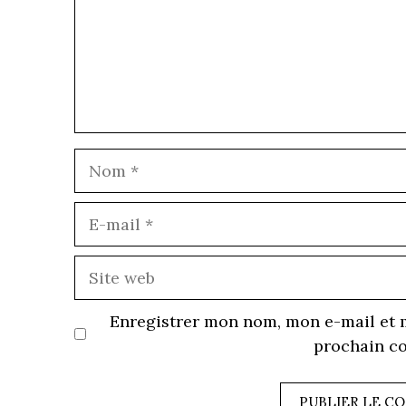
E
m
S
w
Enregistrer mon nom, mon e-mail et 
prochain c