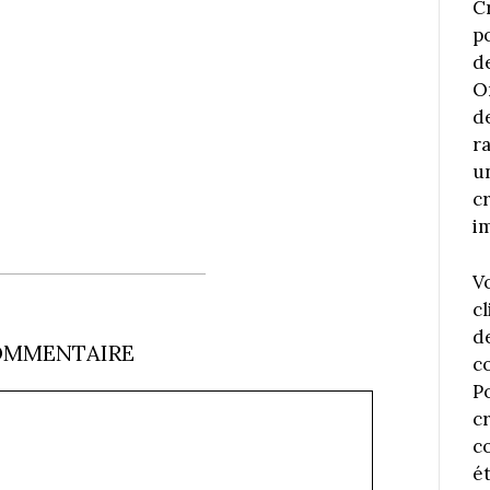
C
p
d
O
d
r
u
c
i
V
cl
d
OMMENTAIRE
c
P
c
co
é