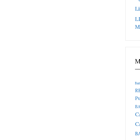
L
L
M
M
Ba
R
Pu
B
C
C
B