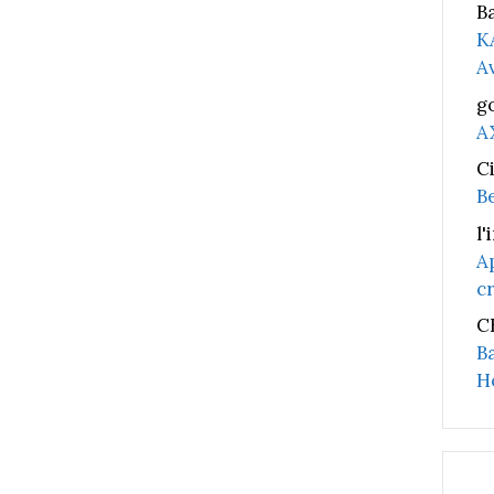
B
K
A
g
A
C
B
l'
A
c
C
B
H