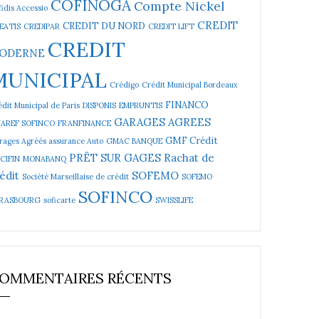
COFINOGA
Compte Nickel
idis Accessio
CREDIT
CREDIT DU NORD
EATIS
CREDIPAR
CREDIT LIFT
CREDIT
ODERNE
MUNICIPAL
Crédigo
Crédit Municipal Bordeaux
FINANCO
dit Municipal de Paris
DISPONIS
EMPRUNTIS
GARAGES AGREES
NAREF SOFINCO
FRANFINANCE
GMF Crédit
rages Agréés assurance Auto
GMAC BANQUE
PRËT SUR GAGES
Rachat de
CIFIN
MONABANQ
édit
SOFEMO
Société Marseillaise de crédit
SOFEMO
SOFINCO
RASBOURG
soficarte
SWISSLIFE
OMMENTAIRES RÉCENTS