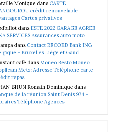
ataille Monique
dans
CARTE
ANGOUROU crédit renouvelable
vantages Cartes privatives
odbillot
dans
lISTE 2022 GARAGE AGREE
XA SERVICES Assurances auto moto
iampa
dans
Contact RECORD Bank ING
elgique – Bruxelles Liège et Gand
instant café
dans
Moneo Resto Moneo
pplicam Metz: Adresse Téléphone carte
rédit repas
HAN-SHUN Romain Dominique
dans
anque de la réunion Saint Denis 974 –
oraires Téléphone Agences