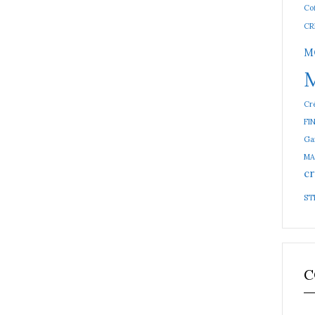
Cof
CR
M
Cré
FI
Ga
MA
cr
ST
C