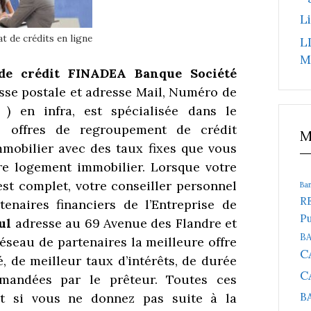
L
t de crédits en ligne
L
M
de crédit
FINADEA Banque Société
esse postale et adresse Mail, Numéro de
 ) en infra,
est spécialisée dans le
s offres de regroupement de crédit
M
mmobilier avec des taux fixes que vous
tre logement immobilier. Lorsque votre
st complet, votre conseiller personnel
Ba
R
tenaires financiers de l’Entreprise de
Pu
ul
adresse au 69 Avenue des Flandre et
B
éseau de partenaires la meilleure offre
C
, de meilleur taux d’intérêts, de durée
C
mandées par le prêteur. Toutes ces
nt si vous ne donnez pas suite à la
B