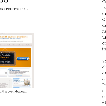
C
p
AR
CREDITSOCIAL
d
O
d
r
u
c
i
V
cl
d
c
P
c
 Marc-en-bareuil
co
é