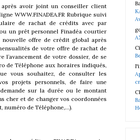
B
après avoir joint un conseiller client
K
n ligne WWW.FINADEA.FR Rubrique suivi
A
laire de rachat de crédits avec par
g
ou un prêt personnel Finadéa courtier
A
 nouvelle offre de crédit global après
C
nsualités de votre offre de rachat de
B
re l’avancement de votre dossier, de se
ro de Téléphone aux horaires indiqués,
l'
que vous souhaitez, de consulter les
A
c
vos projets personnels, de
faire une
 demande sur la durée ou le montant
C
s cher et de changer vos coordonnées
B
t, numéro de Téléphone,…).
H
l