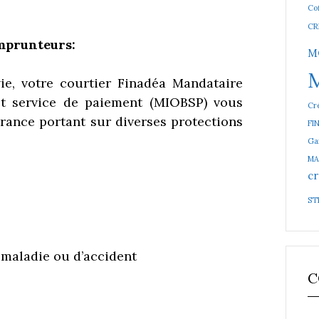
Cof
CR
mprunteurs:
M
ie, votre courtier Finadéa Mandataire
et service de paiement (MIOBSP) vous
Cré
rance portant sur diverses protections
FI
Ga
MA
cr
ST
e maladie ou d’accident
C