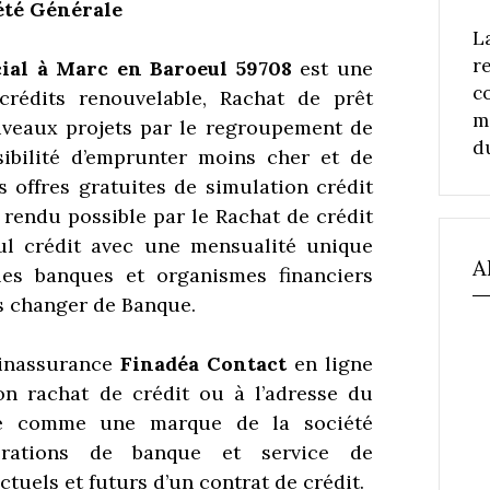
été Générale
L
r
cial à Marc en Baroeul 59708
est une
c
crédits renouvelable, Rachat de prêt
m
uveaux projets par le regroupement de
d
sibilité d’emprunter moins cher et de
s offres gratuites de simulation crédit
rendu possible par le Rachat de crédit
ul crédit avec une mensualité unique
A
es banques et organismes financiers
ns changer de Banque.
inassurance
Finadéa Contact
en ligne
n rachat de crédit ou à l’adresse du
nte comme une marque de la société
rations de banque et service de
ctuels et futurs d’un contrat de crédit.