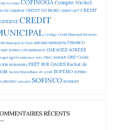
COFINOGA
Compte Nickel
idis Accessio
CREDIT
CREDIT DU NORD
EATIS
CREDIPAR
CREDIT LIFT
CREDIT
ODERNE
MUNICIPAL
Crédigo
Crédit Municipal Bordeaux
FINANCO
dit Municipal de Paris
DISPONIS
EMPRUNTIS
GARAGES AGREES
NAREF SOFINCO
FRANFINANCE
GMF Crédit
rages Agréés assurance Auto
GMAC BANQUE
PRËT SUR GAGES
Rachat de
CIFIN
MONABANQ
édit
SOFEMO
Société Marseillaise de crédit
SOFEMO
SOFINCO
RASBOURG
soficarte
SWISSLIFE
OMMENTAIRES RÉCENTS