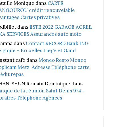
ataille Monique
dans
CARTE
ANGOUROU crédit renouvelable
vantages Cartes privatives
odbillot
dans
lISTE 2022 GARAGE AGREE
XA SERVICES Assurances auto moto
iampa
dans
Contact RECORD Bank ING
elgique – Bruxelles Liège et Gand
instant café
dans
Moneo Resto Moneo
pplicam Metz: Adresse Téléphone carte
rédit repas
HAN-SHUN Romain Dominique
dans
anque de la réunion Saint Denis 974 –
oraires Téléphone Agences