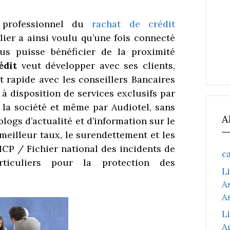
 professionnel du
rachat de crédit
ier a ainsi voulu qu’une fois connecté
s puisse bénéficier de la proximité
édit
veut développer avec ses clients,
 rapide avec les conseillers Bancaires
 disposition de services exclusifs par
 la société et même par Audiotel, sans
A
blogs d’actualité et d’information sur le
meilleur taux, le surendettement et les
ICP / Fichier national des incidents de
c
ticuliers pour la protection des
L
A
A
L
A