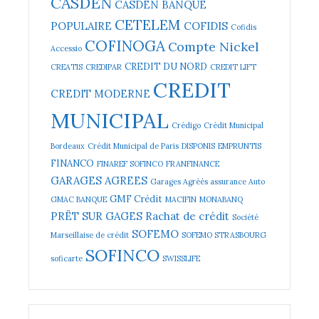
CASDEN
CASDEN BANQUE
CETELEM
POPULAIRE
COFIDIS
Cofidis
COFINOGA
Compte Nickel
Accessio
CREDIT DU NORD
CREATIS
CREDIPAR
CREDIT LIFT
CREDIT
CREDIT MODERNE
MUNICIPAL
Crédigo
Crédit Municipal
Bordeaux
Crédit Municipal de Paris
DISPONIS
EMPRUNTIS
FINANCO
FINAREF SOFINCO
FRANFINANCE
GARAGES AGREES
Garages Agréés assurance Auto
GMF Crédit
GMAC BANQUE
MACIFIN
MONABANQ
PRËT SUR GAGES
Rachat de crédit
Société
SOFEMO
Marseillaise de crédit
SOFEMO STRASBOURG
SOFINCO
soficarte
SWISSLIFE