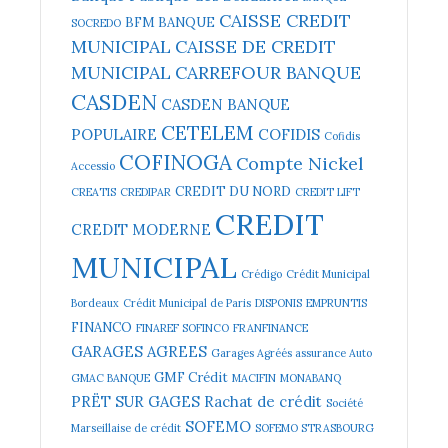
CAISSE CREDIT
BFM BANQUE
SOCREDO
MUNICIPAL
CAISSE DE CREDIT
MUNICIPAL
CARREFOUR BANQUE
CASDEN
CASDEN BANQUE
CETELEM
POPULAIRE
COFIDIS
Cofidis
COFINOGA
Compte Nickel
Accessio
CREDIT DU NORD
CREATIS
CREDIPAR
CREDIT LIFT
CREDIT
CREDIT MODERNE
MUNICIPAL
Crédigo
Crédit Municipal
Bordeaux
Crédit Municipal de Paris
DISPONIS
EMPRUNTIS
FINANCO
FINAREF SOFINCO
FRANFINANCE
GARAGES AGREES
Garages Agréés assurance Auto
GMF Crédit
GMAC BANQUE
MACIFIN
MONABANQ
PRËT SUR GAGES
Rachat de crédit
Société
SOFEMO
Marseillaise de crédit
SOFEMO STRASBOURG