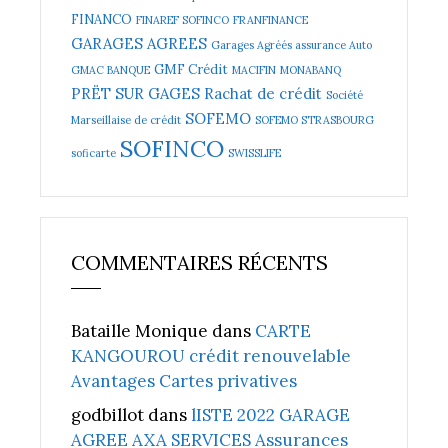
FINANCO
FINAREF SOFINCO
FRANFINANCE
GARAGES AGREES
Garages Agréés assurance Auto
GMF Crédit
GMAC BANQUE
MACIFIN
MONABANQ
PRËT SUR GAGES
Rachat de crédit
Société
SOFEMO
Marseillaise de crédit
SOFEMO STRASBOURG
SOFINCO
soficarte
SWISSLIFE
COMMENTAIRES RÉCENTS
Bataille Monique
dans
CARTE
KANGOUROU crédit renouvelable
Avantages Cartes privatives
godbillot
dans
lISTE 2022 GARAGE
AGREE AXA SERVICES Assurances