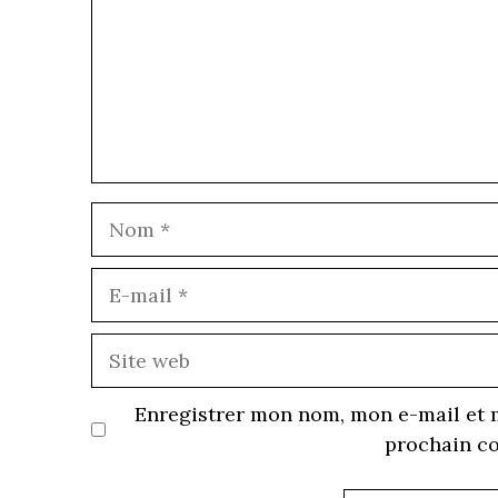
E
m
S
w
Enregistrer mon nom, mon e-mail et 
prochain c