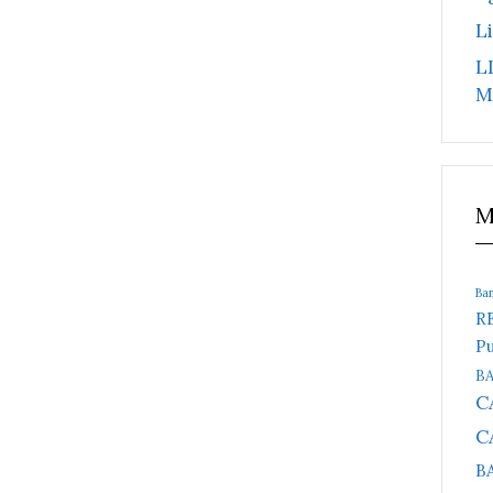
L
L
M
M
Ba
R
Pu
B
C
C
B