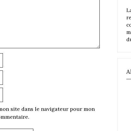
L
r
c
m
d
Nom
A
-
ail
ite
eb
mon site dans le navigateur pour mon
ommentaire.