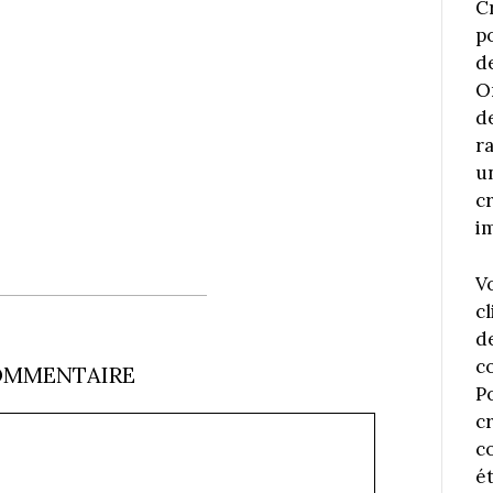
C
p
d
O
d
r
u
c
i
V
cl
d
c
OMMENTAIRE
P
c
co
é