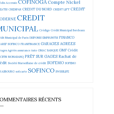
COFINOGA
Compte Nickel
idis Accessio
CREDIT
CREDIT DU NORD
EATIS
CREDIPAR
CREDIT LIFT
CREDIT
ODERNE
MUNICIPAL
Crédigo
Crédit Municipal Bordeaux
FINANCO
dit Municipal de Paris
DISPONIS
EMPRUNTIS
GARAGES AGREES
NAREF SOFINCO
FRANFINANCE
GMF Crédit
rages Agréés assurance Auto
GMAC BANQUE
PRËT SUR GAGES
Rachat de
CIFIN
MONABANQ
édit
SOFEMO
Société Marseillaise de crédit
SOFEMO
SOFINCO
RASBOURG
soficarte
SWISSLIFE
OMMENTAIRES RÉCENTS