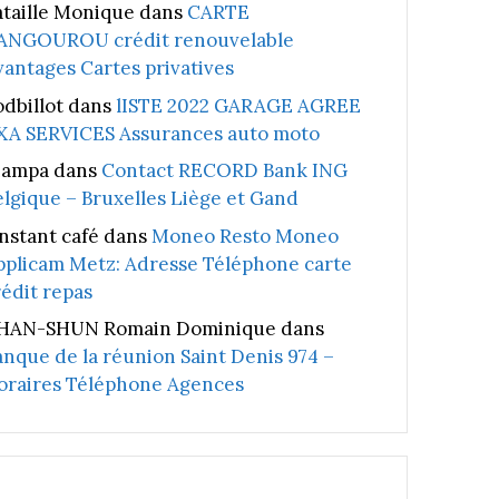
ataille Monique
dans
CARTE
ANGOUROU crédit renouvelable
vantages Cartes privatives
odbillot
dans
lISTE 2022 GARAGE AGREE
XA SERVICES Assurances auto moto
iampa
dans
Contact RECORD Bank ING
elgique – Bruxelles Liège et Gand
instant café
dans
Moneo Resto Moneo
pplicam Metz: Adresse Téléphone carte
rédit repas
HAN-SHUN Romain Dominique
dans
anque de la réunion Saint Denis 974 –
oraires Téléphone Agences