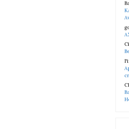
B
K
A
g
A
C
B
l'
A
c
C
B
H