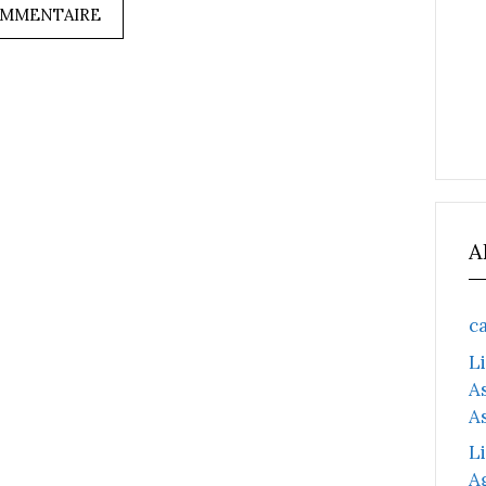
A
c
L
A
A
L
A