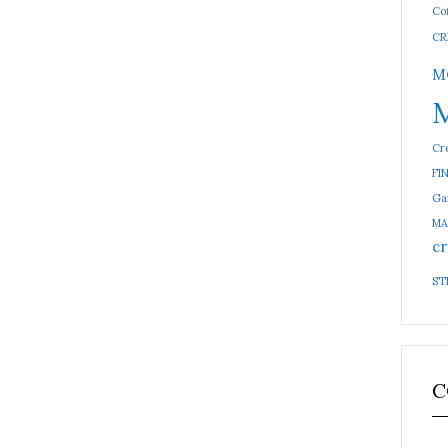
Cof
CR
M
Cré
FI
Ga
MA
cr
ST
C