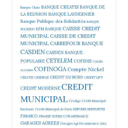
BANQUE CREATIS
BANQUE DE
Banque Chaix
LA REUNION
BANQUE LAYDERNIER
Banque Publique des Solidarités
BANQUE
CAISSE CREDIT
BFM BANQUE
SOCREDO
MUNICIPAL
CAISSE DE CREDIT
MUNICIPAL
CARREFOUR BANQUE
CASDEN
CASDEN BANQUE
CETELEM
POPULAIRE
COFIDIS
Cofidis
COFINOGA
Compte Nickel
Accessio
CREDIT DU NORD
CREATIS
CREDIPAR
CREDIT LIFT
CREDIT
CREDIT MODERNE
MUNICIPAL
Crédigo
Crédit Municipal
Bordeaux
Crédit Municipal de Paris
DISPONIS
EMPRUNTIS
FINANCO
FINAREF SOFINCO
FRANFINANCE
GARAGES AGREES
Garages Agréés assurance Auto