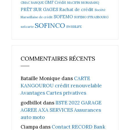
GMF Crédit
GMAC BANQUE
MACIFIN
MONABANQ
PRËT SUR GAGES
Rachat de crédit
Société
SOFEMO
Marseillaise de crédit
SOFEMO STRASBOURG
SOFINCO
soficarte
SWISSLIFE
COMMENTAIRES RÉCENTS
Bataille Monique
dans
CARTE
KANGOUROU crédit renouvelable
Avantages Cartes privatives
godbillot
dans
lISTE 2022 GARAGE
AGREE AXA SERVICES Assurances
auto moto
Ciampa
dans
Contact RECORD Bank