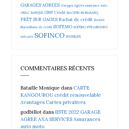
GARAGES AGREES
Garages Agréés assurance Auto
GMF Crédit
GMAC BANQUE
MACIFIN
MONABANQ
PRËT SUR GAGES
Rachat de crédit
Société
SOFEMO
Marseillaise de crédit
SOFEMO STRASBOURG
SOFINCO
soficarte
SWISSLIFE
COMMENTAIRES RÉCENTS
Bataille Monique
dans
CARTE
KANGOUROU crédit renouvelable
Avantages Cartes privatives
godbillot
dans
lISTE 2022 GARAGE
AGREE AXA SERVICES Assurances
auto moto