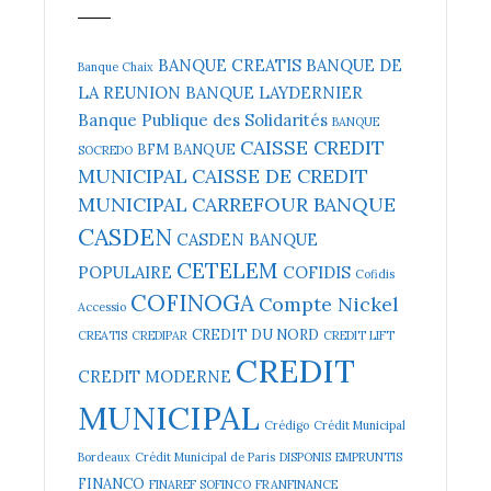
BANQUE CREATIS
BANQUE DE
Banque Chaix
LA REUNION
BANQUE LAYDERNIER
Banque Publique des Solidarités
BANQUE
CAISSE CREDIT
BFM BANQUE
SOCREDO
MUNICIPAL
CAISSE DE CREDIT
MUNICIPAL
CARREFOUR BANQUE
CASDEN
CASDEN BANQUE
CETELEM
POPULAIRE
COFIDIS
Cofidis
COFINOGA
Compte Nickel
Accessio
CREDIT DU NORD
CREATIS
CREDIPAR
CREDIT LIFT
CREDIT
CREDIT MODERNE
MUNICIPAL
Crédigo
Crédit Municipal
Bordeaux
Crédit Municipal de Paris
DISPONIS
EMPRUNTIS
FINANCO
FINAREF SOFINCO
FRANFINANCE