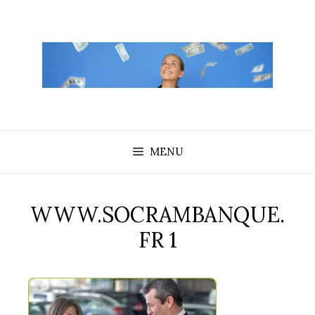
Aller
au
contenu
MENU
WWW.SOCRAMBANQUE.
FR 1