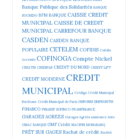
Banque Publique des Solidarités
BANQUE
CAISSE CREDIT
BFM BANQUE
SOCREDO
MUNICIPAL
CAISSE DE CREDIT
MUNICIPAL
CARREFOUR BANQUE
CASDEN
CASDEN BANQUE
CETELEM
POPULAIRE
COFIDIS
Cofidis
COFINOGA
Compte Nickel
Accessio
CREDIT DU NORD
CREATIS
CREDIPAR
CREDIT LIFT
CREDIT
CREDIT MODERNE
MUNICIPAL
Crédigo
Crédit Municipal
Bordeaux
Crédit Municipal de Paris
DISPONIS
EMPRUNTIS
FINANCO
FINAREF SOFINCO
FRANFINANCE
GARAGES AGREES
Garages Agréés assurance Auto
GMF Crédit
GMAC BANQUE
MACIFIN
MONABANQ
PRËT SUR GAGES
Rachat de crédit
Société