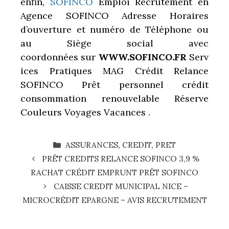
enfin,
SOFINCO
Emploi Recrutement en
Agence SOFINCO Adresse Horaires
d’ouverture et numéro de Téléphone ou
au Siège social avec
coordonnées sur
WWW.SOFINCO.FR
Serv
ices Pratiques MAG Crédit Relance
SOFINCO
Prêt personnel crédit
consommation renouvelable Réserve
Couleurs Voyages Vacances .
CATÉGORIES
ASSURANCES
,
CREDIT
,
PRET
PRÊT CREDITS RELANCE SOFINCO 3,9 %
RACHAT CRÉDIT EMPRUNT PRÊT SOFINCO
CAISSE CREDIT MUNICIPAL NICE –
MICROCRÉDIT EPARGNE – AVIS RECRUTEMENT